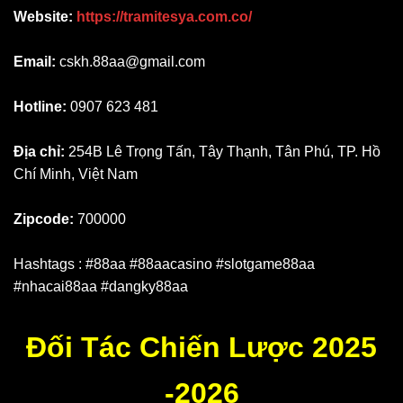
Website:
https://tramitesya.com.co/
Email:
cskh.88aa@gmail.com
Hotline:
0907 623 481
Địa chỉ:
254B Lê Trọng Tấn, Tây Thạnh, Tân Phú, TP. Hồ
Chí Minh, Việt Nam
Zipcode:
700000
Hashtags : #88aa #88aacasino #slotgame88aa
#nhacai88aa #dangky88aa
Đối Tác Chiến Lược 2025
-2026