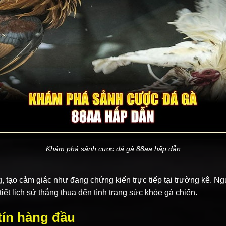
Khám phá sảnh cược đá gà 88aa hấp dẫn
g, tạo cảm giác như đang chứng kiến trực tiếp tại trường kê. N
iết lịch sử thắng thua đến tình trạng sức khỏe gà chiến.
tín hàng đầu