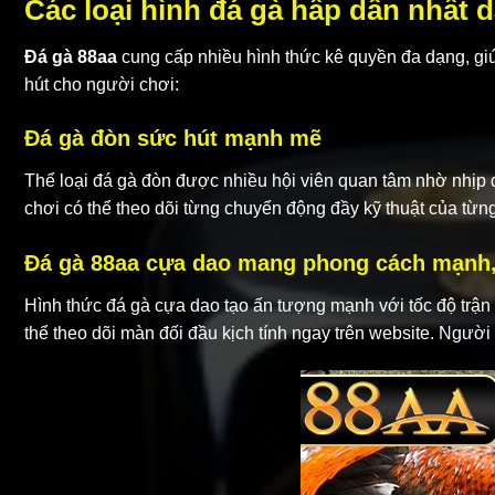
Các loại hình đá gà hấp dẫn nhất 
Đá gà 88aa
cung cấp nhiều hình thức kê quyền đa dạng, giú
hút cho người chơi:
Đá gà đòn sức hút mạnh mẽ
Thể loại đá gà đòn được nhiều hội viên quan tâm nhờ nhịp đ
chơi có thể theo dõi từng chuyển động đầy kỹ thuật của từng
Đá gà 88aa cựa dao mang phong cách mạnh, r
Hình thức đá gà cựa dao tạo ấn tượng mạnh với tốc độ trận
thể theo dõi màn đối đầu kịch tính ngay trên website. Ngườ