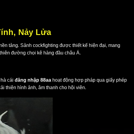
ính, Nảy Lửa
 nền tảng. Sảnh cockfighting được thiết kế hiện đại, mang
thiên đường chọi kê hàng đầu châu Á.
Nhà cái
đăng nhập 88aa
hoạt động hợp pháp qua giấy phép
i thiện hình ảnh, âm thanh cho hội viên.