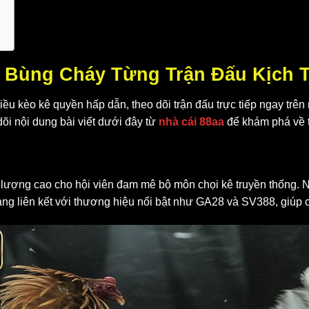
– Bùng Cháy Từng Trận Đấu Kịch T
iều kèo kê quyền hấp dẫn, theo dõi trận đấu trực tiếp ngay trên
õi nội dung bài viết dưới đây từ
nhà cái 88aa
để khám phá về 
 lượng cao cho hội viên đam mê bộ môn chọi kê truyền thống. 
g liên kết với thương hiệu nổi bật như GA28 và SV388, giúp cả