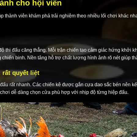
dành cho hội viên
p thành viên khám phá trải nghiệm theo nhiều lối chơi khác n
ộ thi đấu căng thẳng. Mỗi trận chiến tạo cảm giác hứng khởi k
 chiến binh. Nền tảng hỗ trợ chất lượng hình ảnh rõ nét giúp th
ất quyết liệt
 đấu rất nhanh. Các chiến kê được gắn cựa dao sắc bén nên kết
i chơi dễ dàng chọn cửa phù hợp với nhịp độ từng hiệp đấu.