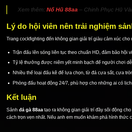
Xem thêm:
Nổ Hũ 88aa
– Chinh Phục Hũ Vàn
Lý do hội viên nên trải nghiệm sản
Trang cockfighting đến không gian giải trí giàu cảm xúc ch
Trận đấu lên sóng liên tục theo chuẩn HD, đảm bảo hội viên
Tỷ lệ thưởng được niêm yết minh bạch để người chơi dễ t
Nhiều thể loại đấu kê để lựa chọn, từ đá cựa sắt, cựa trò
Phòng đấu hoạt động 24/7, phù hợp cho những ai có lịch 
Kết luận
Sảnh
đá gà 88aa
tạo ra không gian giải trí đầy sôi động c
cách trọn vẹn nhất. Nếu anh em muốn khám phá hình thức ch