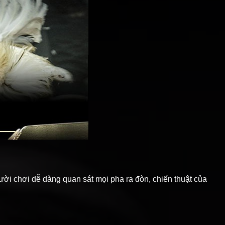
gười chơi dễ dàng quan sát mọi pha ra đòn, chiến thuật của