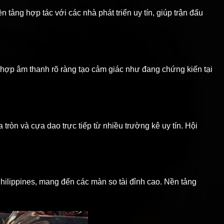
n tảng hợp tác với các nhà phát triển uy tín, giúp trận đấu
 hợp âm thanh rõ ràng tạo cảm giác như đang chứng kiến tại
tròn và cựa dao trực tiếp từ nhiều trường kê uy tín. Hội
hilippines, mang đến các màn so tài đỉnh cao. Nền tảng