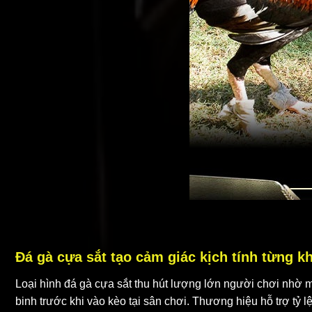
Đá gà cựa sắt tạo cảm giác kịch tính từng 
Loại hình đá gà cựa sắt thu hút lượng lớn người chơi nhờ m
binh trước khi vào kèo tại sân chơi. Thương hiệu hỗ trợ tỷ lệ