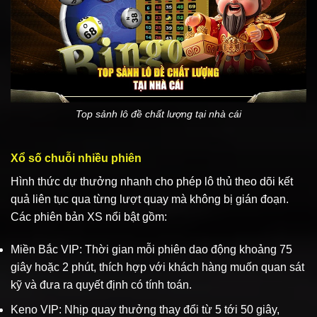
Top sảnh lô đề chất lượng tại nhà cái
Xổ số chuỗi nhiều phiên
Hình thức dự thưởng nhanh cho phép lô thủ theo dõi kết
quả liên tục qua từng lượt quay mà không bị gián đoạn.
Các phiên bản XS nổi bật gồm:
Miền Bắc VIP: Thời gian mỗi phiên dao động khoảng 75
giây hoặc 2 phút, thích hợp với khách hàng muốn quan sát
kỹ và đưa ra quyết định có tính toán.
Keno VIP: Nhịp quay thưởng thay đổi từ 5 tới 50 giây,