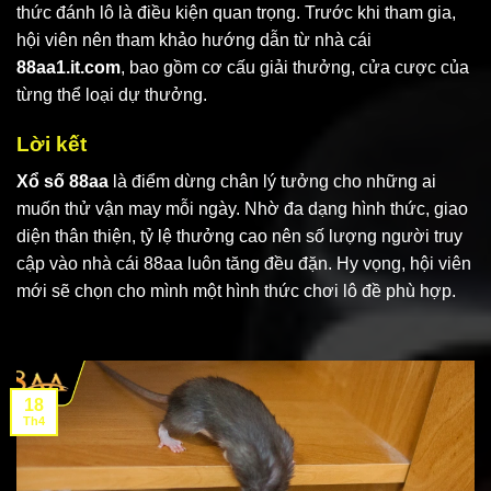
thức đánh lô là điều kiện quan trọng. Trước khi tham gia,
hội viên nên tham khảo hướng dẫn từ nhà cái
88aa1.it.com
, bao gồm cơ cấu giải thưởng, cửa cược của
từng thể loại dự thưởng.
Lời kết
Xổ số 88aa
là điểm dừng chân lý tưởng cho những ai
muốn thử vận may mỗi ngày. Nhờ đa dạng hình thức, giao
diện thân thiện, tỷ lệ thưởng cao nên số lượng người truy
cập vào nhà cái 88aa luôn tăng đều đặn. Hy vọng, hội viên
mới sẽ chọn cho mình một hình thức chơi lô đề phù hợp.
18
Th4