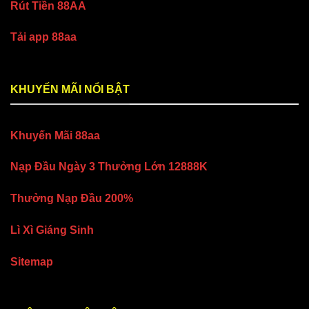
Rút Tiền 88AA
Tải app 88aa
KHUYẾN MÃI NỔI BẬT
Khuyến Mãi 88aa
Nạp Đầu Ngày 3 Thưởng Lớn 12888K
Thưởng Nạp Đầu 200%
Lì Xì Giáng Sinh
Sitemap