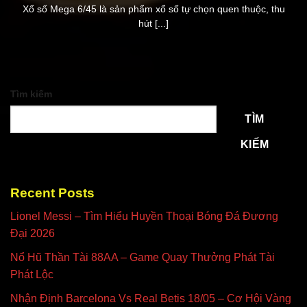
Xổ số Mega 6/45 là sản phẩm xổ số tự chọn quen thuộc, thu
hút [...]
Tìm kiếm
TÌM
KIẾM
Recent Posts
Lionel Messi – Tìm Hiểu Huyền Thoại Bóng Đá Đương
Đại 2026
Nổ Hũ Thần Tài 88AA – Game Quay Thưởng Phát Tài
Phát Lộc
Nhận Định Barcelona Vs Real Betis 18/05 – Cơ Hội Vàng