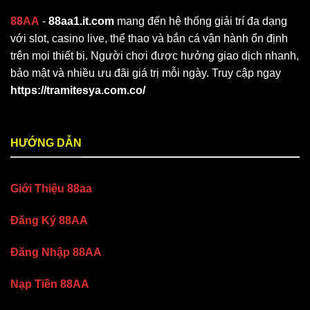
88AA
-
88aa1.it.com
mang đến hệ thống giải trí đa dạng
với slot, casino live, thể thao và bắn cá vận hành ổn định
trên mọi thiết bị. Người chơi được hưởng giao dịch nhanh,
bảo mật và nhiều ưu đãi giá trị mỗi ngày. Truy cập ngay
https://tramitesya.com.co/
HƯỚNG DẪN
Giới Thiệu 88aa
Đăng Ký 88AA
Đăng Nhập 88AA
Nạp Tiền 88AA