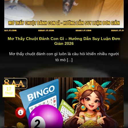
Mơ Thấy Chuột Đánh Con Gì – Hướng Dẫn Suy Luận Đơn
Giản 2026
Mơ thấy chuột đánh con gì luôn là câu hỏi khiến nhiều người
tò mò [...]
17
Th12