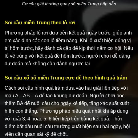
Cơ cấu giải thưởng quay số miền Trung hấp dẫn
Soi cầu miền Trung theo lô rơi
Phương pháp lô rơi dựa trên kết quả ngày trước, giúp anh
em xác định các con lô tiềm năng. Khi lô xuất hiện đúng vị
trí hôm trước, hãy đánh cả cặp để kịp thời nắm cơ hội. Nếu
lô về trùng với kết quả đề hôm trước, người chơi dễ dàng
dự đoán mà không cần đánh ngược lại.
Soi cầu xổ số miền Trung cực dễ theo hình quả trám
Cách soi cầu hình quả trám dựa vào hai giải liên tiếp với
mẫu A – AB – A để tạo khung dự đoán. Người chơi bọc
thêm BA để nuôi cầu cho ngày kế tiếp, tăng xác suất xuất
hiện con thắng. Phương pháp hiệu quả nhất khi áp dụng
với giải 3, 4 hoặc 5, 6 liên tiếp trên bảng kết quả. Thời
điểm bắt đầu nuôi cầu thường xuất hiện sau hai ngày, hội
viên cần quan sát kỹ để chốt.