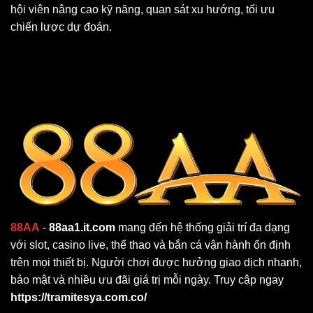
hội viên nâng cao kỹ năng, quan sát xu hướng, tối ưu
chiến lược dự đoán.
88AA
-
88aa1.it.com
mang đến hệ thống giải trí đa dạng
với slot, casino live, thể thao và bắn cá vận hành ổn định
trên mọi thiết bị. Người chơi được hưởng giao dịch nhanh,
bảo mật và nhiều ưu đãi giá trị mỗi ngày. Truy cập ngay
https://tramitesya.com.co/