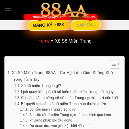
Bỏ
qua
nội
dung
ĐĂNG KÝ +88K
NẠP ĐẦU
Home
»
Xổ Số Miền Trung
Table of Contents
Xổ Số Miền Trung 88AA – Cơ Hội Làm Giàu Không Khó
Trong Tầm Tay
Xổ số miền Trung là gì?
Lịch quay kết quả xổ số kiến thiết miền Trung mỗi ngày
Cơ cấu giải thưởng xổ số miền Trung người chơi cần biết
Bí quyết soi cầu xổ số miền Trung húp thưởng lớn
Soi cầu miền Trung theo lô rơi
Soi cầu xổ số miền Trung cực dễ theo hình quả trám
Phương pháp soi cầu động
Dự đoán dựa vào giải đặc biệt đầu tuần