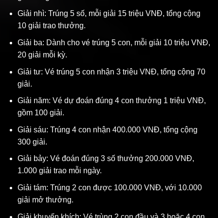
Giải nhì: Trúng 5 số, mỗi giải 15 triệu VNĐ, tổng cộng
10 giải trao thưởng.
Giải ba: Dành cho vé trúng 5 con, mỗi giải 10 triệu VNĐ,
20 giải mỗi kỳ.
Giải tư: Vé trúng 5 con nhận 3 triệu VNĐ, tổng cộng 70
giải.
Giải năm: Vé dự đoán đúng 4 con thưởng 1 triệu VNĐ,
gồm 100 giải.
Giải sáu: Trúng 4 con nhận 400.000 VNĐ, tổng cộng
300 giải.
Giải bảy: Vé đoán đúng 3 số thưởng 200.000 VNĐ,
1.000 giải trao mỗi ngày.
Giải tám: Trúng 2 con được 100.000 VNĐ, với 10.000
giải mở thưởng.
Giải khuyến khích: Vé trùng 2 con đầu và 3 hoặc 4 con