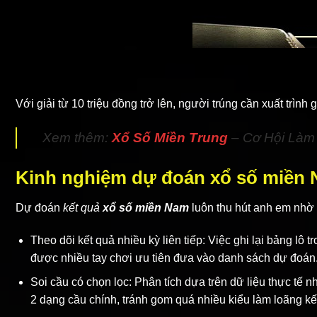
Với giải từ 10 triệu đồng trở lên, người trúng cần xuất trình
Xem thêm:
Xổ Số Miền Trung
– Cơ Hội Làm
Kinh nghiệm dự đoán xổ số miền
Dự đoán
kết quả
xổ số miền Nam
luôn thu hút anh em nhờ y
Theo dõi kết quả nhiều kỳ liên tiếp: Việc ghi lại bảng l
được nhiều tay chơi ưu tiên đưa vào danh sách dự đoán
Soi cầu có chọn lọc: Phân tích dựa trên dữ liệu thực tế n
2 dạng cầu chính, tránh gom quá nhiều kiểu làm loãng kế