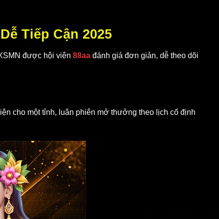
Dễ Tiếp Cận 2025
i XSMN được hội viên
88aa
đánh giá đơn giản, dễ theo dõi
ện cho một tỉnh, luân phiên mở thưởng theo lịch cố định