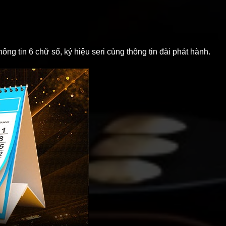
ng tin 6 chữ số, ký hiệu seri cùng thông tin đài phát hành.