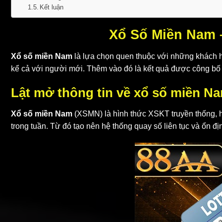
Kết luận
Xổ Số Miền Nam 
Xổ số miền Nam
là lựa chọn quen thuộc với những khách 
kể cả với người mới. Thêm vào đó là kết quả được công bố t
Lật mở thông tin về xổ số miền N
Xổ số miền Nam
(XSMN) là hình thức XSKT truyền thống, ho
trong tuần. Từ đó tạo nên hệ thống quay số liên tục và ổn đ