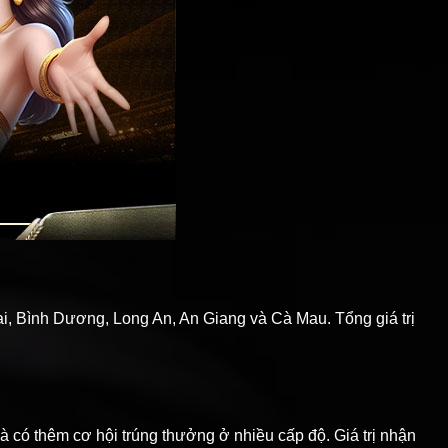
i, Bình Dương, Long An, An Giang và Cà Mau. Tổng giá trị
 có thêm cơ hội trúng thưởng ở nhiều cấp độ. Giá trị nhận