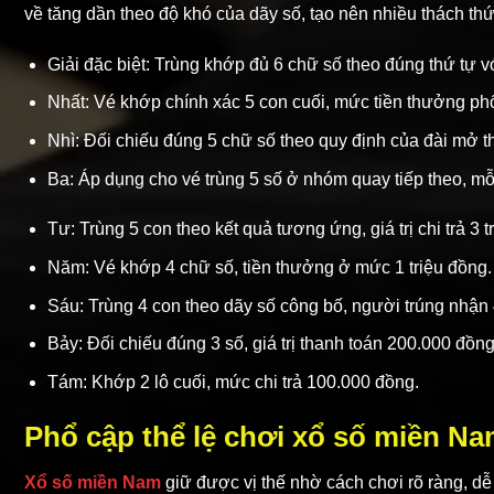
về tăng dần theo độ khó của dãy số, tạo nên nhiều thách th
Giải đặc biệt: Trùng khớp đủ 6 chữ số theo đúng thứ tự v
Nhất: Vé khớp chính xác 5 con cuối, mức tiền thưởng phổ 
Nhì: Đối chiếu đúng 5 chữ số theo quy định của đài mở t
Ba: Áp dụng cho vé trùng 5 số ở nhóm quay tiếp theo, mỗ
Tư: Trùng 5 con theo kết quả tương ứng, giá trị chi trả 3 t
Năm: Vé khớp 4 chữ số, tiền thưởng ở mức 1 triệu đồng.
Sáu: Trùng 4 con theo dãy số công bố, người trúng nhận
Bảy: Đối chiếu đúng 3 số, giá trị thanh toán 200.000 đồng
Tám: Khớp 2 lô cuối, mức chi trả 100.000 đồng.
Phổ cập thể lệ chơi xổ số miền N
Xổ số miền Nam
giữ được vị thế nhờ cách chơi rõ ràng, dễ 