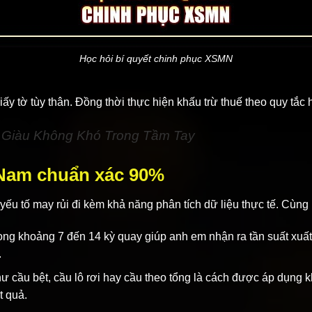
Học hỏi bí quyết chinh phục XSMN
 giấy tờ tùy thân. Đồng thời thực hiện khấu trừ thuế theo quy tắc
 Giàu Không Khó Trong Tầm Tay
 Nam chuẩn xác 90%
ếu tố may rủi đi kèm khả năng phân tích dữ liệu thực tế. Cùng 
ô trong khoảng 7 đến 14 kỳ quay giúp anh em nhận ra tần suất xu
.
hư cầu bệt, cầu lô rơi hay cầu theo tổng là cách được áp dụng k
t quả.