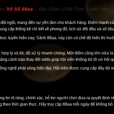
êm:
Xổ Số 88aa
– Sân Chơi Lô Đề Trực Tuyến Minh
 đột ngột, mang đến sự yên tâm cho khách hàng. Điểm mạnh của 
ng cấp thống kê chi tiết về phong độ, lịch sử đối đầu và số liệ
ực tuyến hiện nay. Sảnh 88aa. này còn có chế độ hiển thị hướng
ợp lý và tốc độ xử lý nhanh chóng. Một điểm cộng lớn nữa là hỗ
 tảng cảnh báo thay đổi odds giúp hội viên không bỏ lỡ cơ hội q
ông nghệ phát sóng hiện đại. Hội viên được cung cấp đầy đủ số l
ng tin rõ ràng, chính xác, hỗ trợ người chơi đưa ra quyết định 
ng theo thời gian thực. Hãy truy cập 88aa mỗi ngày để không bỏ 