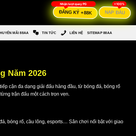
ĐĂNG KÝ +88K
NẠP ĐẦU
HUYẾN MÃI 88AA
TIN TỨC
LIÊN HỆ
SITEMAP 88AA
ng Năm 2026
iếp cận đa dạng giải đấu hàng đầu, từ bóng đá, bóng rổ
ừng trận đấu một cách trọn vẹn.
đá, bóng rổ, cầu lông, esports… Sân chơi nổi bật với giao