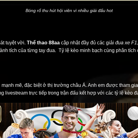
Bóng rổ thu hút hội viên vì nhiều giải đấu hot
át tuyệt vời.
Thể thao 88aa
cập nhật đầy đủ các giải
đua xe F1
 thành tích của từng tay đua. Tỷ lệ kèo minh bạch cùng phân tíc
iển mạnh mẽ, đặc biệt ở thị trường châu Á. Anh em được tham 
 livestream trực tiếp trong trận đấu kết hợp với các tỷ lệ kèo 