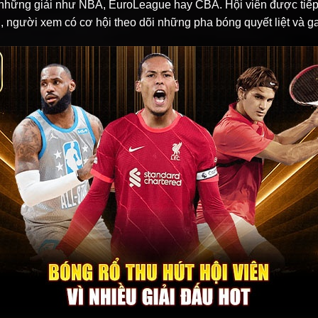
 những giải như NBA, EuroLeague hay CBA. Hội viên được tiếp 
, người xem có cơ hội theo dõi những pha bóng quyết liệt và g