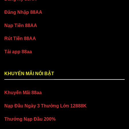
Đăng Nhập 88AA
Nạp Tiền 88AA
Rút Tiền 88AA
Tải app 88aa
KHUYẾN MÃI NỔI BẬT
Khuyến Mãi 88aa
Nạp Đầu Ngày 3 Thưởng Lớn 12888K
Thưởng Nạp Đầu 200%