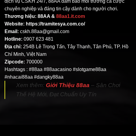
dịch vụ CSKH 24/7, 88AA đảm bảo môi trường cá cược
chuyên nghiệp và đáng tin cậy dành cho người chơi.
Thương hiệu: 88AA &
88aa1.it.com
Website: https://tramitesya.com.co/
Email:
cskh.88aa@gmail.com
Hotline:
0907 623 481
Địa chỉ:
254B Lê Trọng Tấn, Tây Thạnh, Tân Phú, TP. Hồ
Chí Minh, Việt Nam
Zipcode:
700000
Hashtags : #88aa #88aacasino #slotgame88aa
#nhacai88aa #dangky88aa
Xem thêm:
Giới Thiệu 88aa
– Sân Chơi
Thế Hệ Mới, Đạt Chuẩn Uy Tín