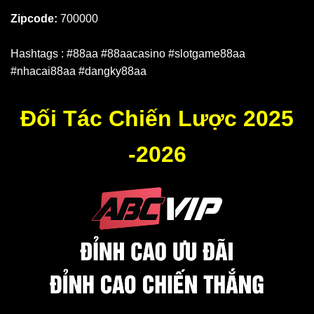
Zipcode:
700000
Hashtags : #88aa #88aacasino #slotgame88aa
#nhacai88aa #dangky88aa
Đối Tác Chiến Lược 2025
-2026