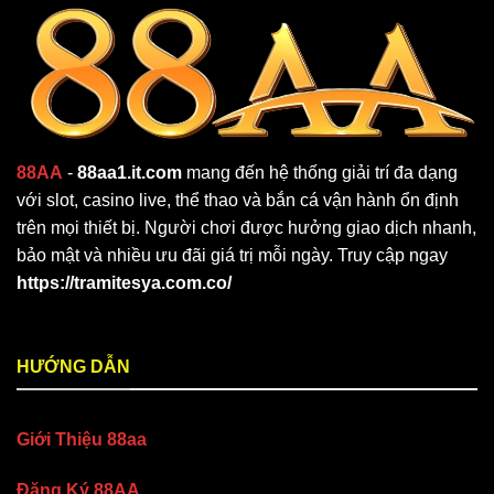
88AA
-
88aa1.it.com
mang đến hệ thống giải trí đa dạng
với slot, casino live, thể thao và bắn cá vận hành ổn định
trên mọi thiết bị. Người chơi được hưởng giao dịch nhanh,
bảo mật và nhiều ưu đãi giá trị mỗi ngày. Truy cập ngay
https://tramitesya.com.co/
HƯỚNG DẪN
Giới Thiệu 88aa
Đăng Ký 88AA