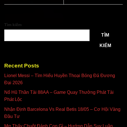
Tìm kiếm
TÌM
KIẾM
Recent Posts
Lionel Messi – Tìm Hiểu Huyền Thoại Bóng Đá Đương
Đại 2026
Nổ Hũ Thần Tài 88AA – Game Quay Thưởng Phát Tài
Phát Lộc
Nhận Định Barcelona Vs Real Betis 18/05 – Cơ Hội Vàng
Đầu Tư
Mơ Thấy Chuột Đánh Con Gì – Hướng Dẫn Suy Luận