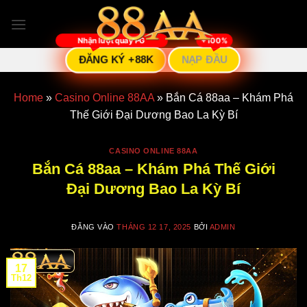
Bỏ
qua
nội
dung
ĐĂNG KÝ +88K
NẠP ĐẦU
Home
»
Casino Online 88AA
»
Bắn Cá 88aa – Khám Phá
Thế Giới Đại Dương Bao La Kỳ Bí
CASINO ONLINE 88AA
Bắn Cá 88aa – Khám Phá Thế Giới
Đại Dương Bao La Kỳ Bí
ĐĂNG VÀO
THÁNG 12 17, 2025
BỞI
ADMIN
17
Th12