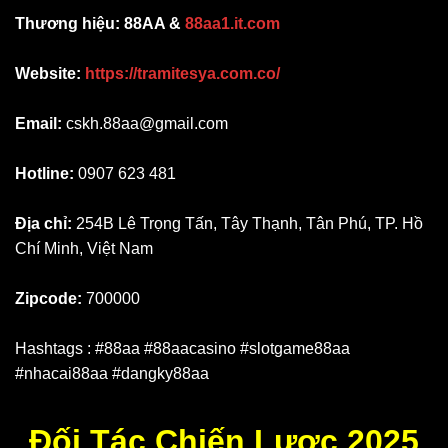
Thương hiệu: 88AA &
88aa1.it.com
Website:
https://tramitesya.com.co/
Email:
cskh.88aa@gmail.com
Hotline:
0907 623 481
Địa chỉ:
254B Lê Trọng Tấn, Tây Thạnh, Tân Phú, TP. Hồ
Chí Minh, Việt Nam
Zipcode:
700000
Hashtags : #88aa #88aacasino #slotgame88aa
#nhacai88aa #dangky88aa
Đối Tác Chiến Lược 2025