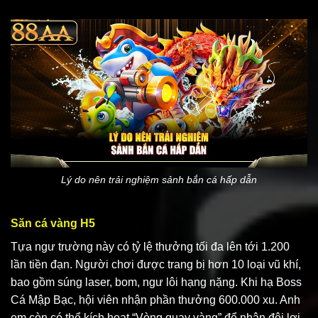
Lý do nên trải nghiệm sảnh bắn cá hấp dẫn
Săn cá vàng H5
Tựa ngư trường này có tỷ lệ thưởng tối đa lên tới 1.200
lần tiền đạn. Người chơi được trang bị hơn 10 loại vũ khí,
bao gồm súng laser, bom, ngư lôi hạng nặng. Khi hạ Boss
Cá Mập Bạc, hội viên nhận phần thưởng 600.000 xu. Anh
em còn có thể kích hoạt “Vòng quay vàng” để nhân đôi lợi