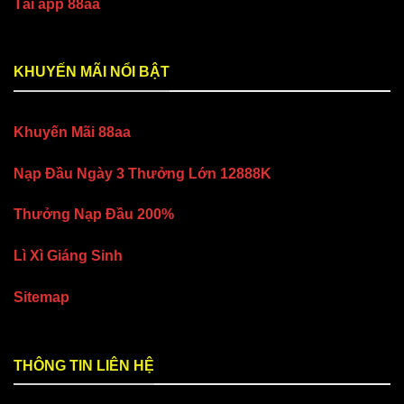
Tải app 88aa
KHUYẾN MÃI NỔI BẬT
Khuyến Mãi 88aa
Nạp Đầu Ngày 3 Thưởng Lớn 12888K
Thưởng Nạp Đầu 200%
Lì Xì Giáng Sinh
Sitemap
THÔNG TIN LIÊN HỆ