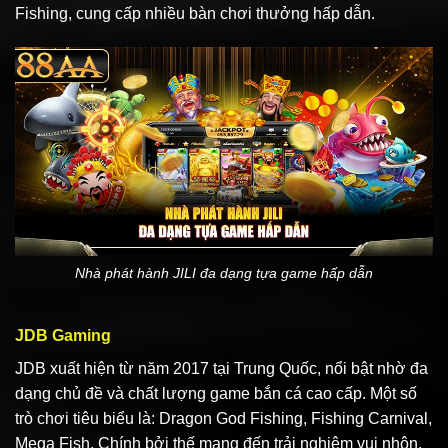
Fishing, cung cấp nhiều bàn chơi thưởng hấp dẫn.
Nhà phát hành JILI đa dạng tựa game hấp dẫn
JDB Gaming
JDB xuất hiện từ năm 2017 tại Trung Quốc, nổi bật nhờ đa
dạng chủ đề và chất lượng game bắn cá cao cấp. Một số
trò chơi tiêu biểu là: Dragon God Fishing, Fishing Carnival,
Mega Fish. Chính bởi thế mang đến trải nghiệm vui nhộn,