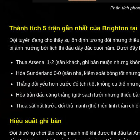
Phân tích phon
Thành tích 5 trận gần nhất của Brighton tạ
Đội tuyển đang cho thấy sự ổn định tương đối nhưng thiếu
bị ảnh hưởng bởi lịch thi đấu dày đặc cuối năm. Dưới đây l
Thua Arsenal 1-2 (sân khách, ghi bàn muộn nhưng khôn
Hòa Sunderland 0-0 (sân nhà, kiểm soát bóng tốt nhưng 
Thắng đội yếu hơn trước đó (chi tiết không cụ thể nhưn
Hòa trận đấu căng thẳng (giữ sạch lưới nhưng thiếu bàn
Thua sát nút trước đối thủ mạnh (thể hiện tinh thần chiến
Hiệu suất ghi bàn
Đội thường chơi tấn công mạnh mẽ khi được thi đấu tại Am