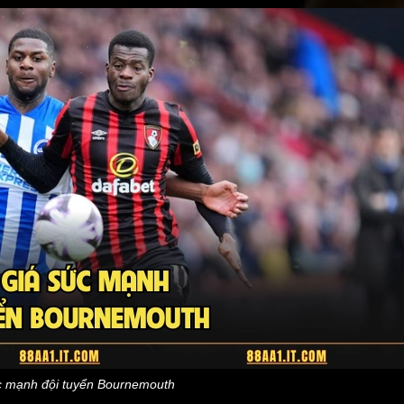
c mạnh đội tuyển Bournemouth