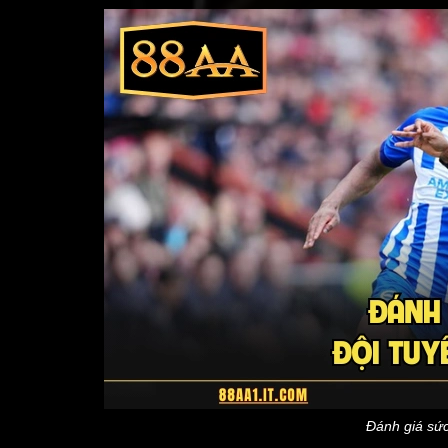
Đánh giá sứ