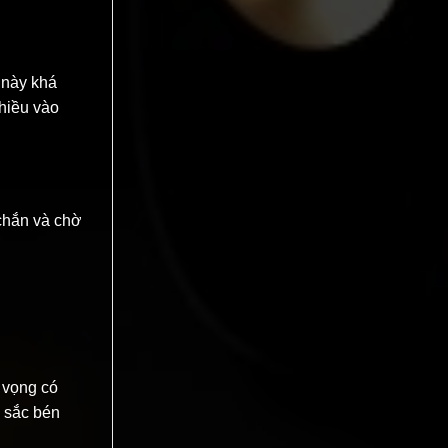
 này khá
nhiều vào
chắn và chờ
 vọng có
 sắc bén