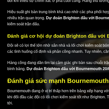
đôi khi thiếu sự chính xác ở pha cuối cùng. Hàng thủ tươn
Hiệu suất ghi bàn trung bình khá cao nhờ các pha phối hợ
nhiều trận quan trọng.
Dự đoán Brighton đấu với Bourn
kiểm soát trận đấu.
Đánh giá cơ hội dự đoán Brighton đấu với
Đội sẽ có lợi thế lớn nhờ sân nhà và lối chơi kiểm soát bón
các tình huống cố định và phản công nhanh. Tuy nhiên, c
Hàng công đang dần tìm lại cảm giác ghi bàn sau chuỗi trận
bình bảng.
Dự đoán Brighton đấu với Bournemouth 20/
Đánh giá sức mạnh Bournemouth 
Bournemouth đang ở vị trí thấp hơn trên bảng xếp hạng v
khi đối đầu các đội có lối chơi kiểm soát tốt như Brighton. 
tới.