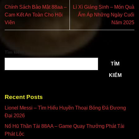
Chính Sách Bảo Mật 88aa –
Lì Xì Giáng Sinh – Món Quà
Cam Kết An Toàn Cho Hội
Ấm Áp Những Ngày Cuối
Viên
Năm 2025
Tìm kiếm
TÌM
KIẾM
Recent Posts
Lionel Messi – Tìm Hiểu Huyền Thoại Bóng Đá Đương
Đại 2026
Nổ Hũ Thần Tài 88AA – Game Quay Thưởng Phát Tài
Phát Lộc