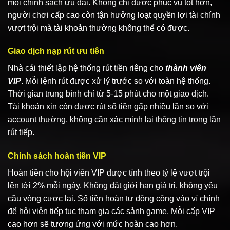
mọi chính sách ưu đãi. Không chỉ được phục vụ tốt hơn,
người chơi cấp cao còn tận hưởng loạt quyền lợi tài chính
vượt trội mà tài khoản thường không thể có được.
Giao dịch nạp rút ưu tiên
Nhà cái thiết lập hệ thống rút tiền riêng cho
thành viên
VIP
. Mỗi lệnh rút được xử lý trước so với toàn hệ thống.
Thời gian trung bình chỉ từ 5-15 phút cho một giao dịch.
Tài khoản xịn còn được rút số tiền gấp nhiều lần so với
account thường, không cần xác minh lại thông tin trong lần
rút tiếp.
Chính sách hoàn tiền VIP
Hoàn tiền cho hội viên VIP được tính theo tỷ lệ vượt trội
lên tới 2% mỗi ngày. Không đặt giới hạn giá trị, không yêu
cầu vòng cược lại. Số tiền hoàn tự động cộng vào ví chính
để hội viên tiếp tục tham gia các sảnh game. Mỗi cấp VIP
cao hơn sẽ tương ứng với mức hoàn cao hơn.