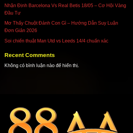
Nhận Định Barcelona Vs Real Betis 18/05 – Cơ Hội Vàng
Đầu Tư
Mơ Thấy Chuột Đánh Con Gì – Hướng Dẫn Suy Luận
Đơn Giản 2026
Soi chiến thuật Man Utd vs Leeds 14/4 chuẩn xác
Recent Comments
Không có bình luận nào để hiển thị.