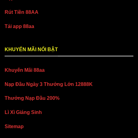
Rút Tiền 88AA
Tải app 88aa
KHUYẾN MÃI NỔI BẬT
Khuyến Mãi 88aa
Nạp Đầu Ngày 3 Thưởng Lớn 12888K
Thưởng Nạp Đầu 200%
Lì Xì Giáng Sinh
Sitemap