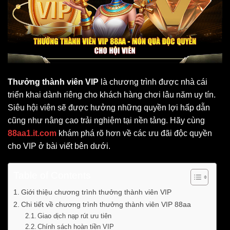
Thưởng thành viên VIP
là chương trình được nhà cái
triển khai dành riêng cho khách hàng chơi lâu năm uy tín.
Siêu hội viên sẽ được hưởng những quyền lợi hấp dẫn
cũng như nâng cao trải nghiệm tại nền tảng. Hãy cùng
88aa1.it.com
khám phá rõ hơn về các ưu đãi độc quyền
cho VIP ở bài viết bên dưới.
Table of Contents
Giới thiệu chương trình thưởng thành viên VIP
Chi tiết về chương trình thưởng thành viên VIP 88aa
Giao dịch nạp rút ưu tiên
Chính sách hoàn tiền VIP