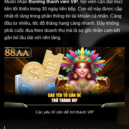
Muốn nhận
thưởng thành viên VIP
, hội viên cần đạt mức
tiền tối thiểu trong 30 ngày liên tiếp. Con số này được cập
nhật rõ ràng trong phần thông tin tài khoản cá nhân. Càng
đầu tư nhiều, tốc độ thăng hạng càng nhanh. Đây không
phải cuộc đua theo doanh thu mà là sự ghi nhận cam kết
gắn bó lâu dài với nền tảng.
Các yếu tố cần để trở thành VIP