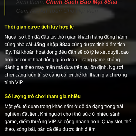
Xem thêm:
Chính Sách Bảo Mật 88aa
–
Cam Kết An Toàn Cho Hội Viên
Thời gian cược tích lũy hợp lệ
Ngoài số tiền đã đầu tư, thời gian khách hàng đồng hành
cùng nhà cái
đăng nhập 88aa
cũng được tính điểm tích
lũy. Tài khoản hoạt động đều đặn sẽ có tỷ lệ xét duyệt cao
hơn account hoạt động gián đoạn. Trang game không
đánh giá theo may mắn mà dựa trên sự ổn định. Người
chơi càng kiên trì sẽ càng có lợi thế khi tham gia chương
trình VIP.
Số lượng trò chơi tham gia nhiều
Một yếu tố quan trọng khác nằm ở độ đa dạng trong trải
nghiệm đặt tiền. Khi người chơi thử sức ở nhiều sảnh
game, điểm thưởng VIP sẽ cộng nhanh hơn. Quay slot, thể
thao, sòng bài, bắn cá đều được tính điểm.